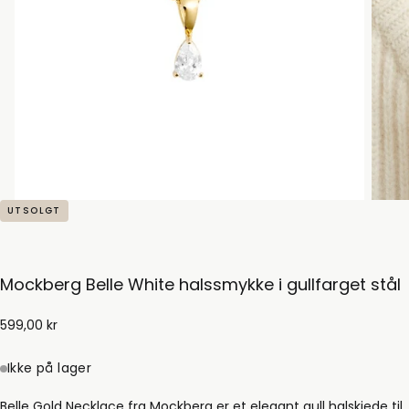
UTSOLGT
Mockberg Belle White halssmykke i gullfarget stål
599,00
Ordinær
599,00 kr
kr
pris
Ikke på lager
Belle Gold Necklace fra Mockberg er et elegant gull halskjede til