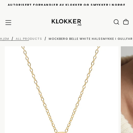
AUTORISERT FORHANDLER AV KLOKKER OG SMYKKER I NORGE
HOPP
TIL
INNHOLD
HJEM
/
ALL PRODUCTS
/
MOCKBERG BELLE WHITE HALSSMYKKE I GULLFA