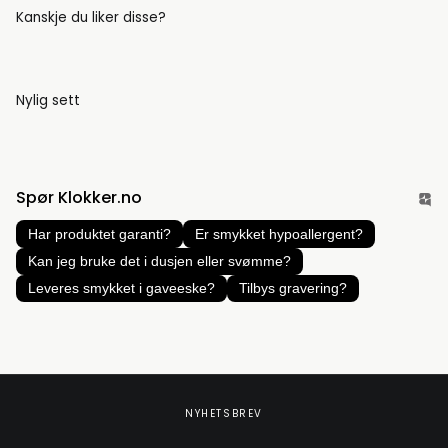
Kanskje du liker disse?
Nylig sett
Spør Klokker.no
Har produktet garanti?
Er smykket hypoallergent?
Kan jeg bruke det i dusjen eller svømme?
Leveres smykket i gaveeske?
Tilbys gravering?
NYHETSBREV