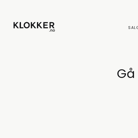
HOPP
TIL
INNHOLD
SAL
Gå 