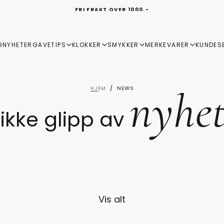
AUTORISERT FORHANDLER AV KLOKKER OG SMYKKER I NORGE
G
NYHETER
GAVETIPS
KLOKKER
SMYKKER
MERKEVARER
KUNDES
nyhet
HJEM
/
NEWS
ikke glipp av
Vis alt