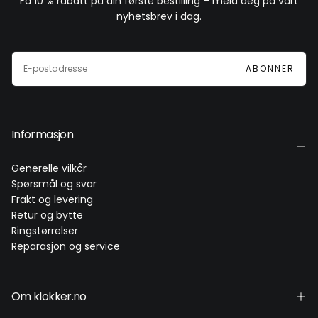
Få 10 % rabatt på din første bestilling – meld deg på vårt
nyhetsbrev i dag.
E-
POST
ABONNER
Informasjon
Generelle vilkår
Spørsmål og svar
Frakt og levering
Retur og bytte
Ringstørrelser
Reparasjon og service
Om klokker.no