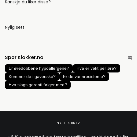
Kanskje du liker disse?
Nylig sett
Spør Klokker.no
Er øredobbene hypoallergene?
Hva er vekt per øre?
Kommer de i gaveeske?
Er de vannresistente?
Hva slags garanti følger med?
NYHETSBREV