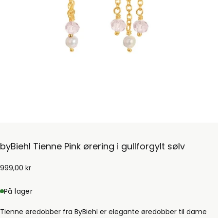
byBiehl Tienne Pink ørering i gullforgylt sølv
999,00
Ordinær
999,00 kr
kr
pris
På lager
Tienne øredobber fra ByBiehl er elegante øredobber til dame