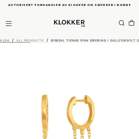
AUTORISERT FORHANDLER AV KLOKKER OG SMYKKER I NORGE
HOPP
TIL
INNHOLD
HJEM
/
ALL PRODUCTS
/
BYBIEHL TIENNE PINK ØRERING I GULLFORGYLT 