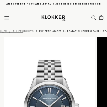
AUTORISERT FORHANDLER AV KLOKKER OG SMYKKER I NORGE
HOPP
TIL
INNHOLD
HJEM
/
ALL PRODUCTS
/
RW FREELANCER AUTOMATIC HERREKLOKKE I ST