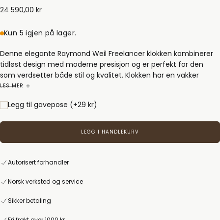
24
Ordinær
24 590,00 kr
590,00
pris
kr
Kun 5 igjen på lager.
Denne elegante Raymond Weil Freelancer klokken kombinerer
tidløst design med moderne presisjon og er perfekt for den
som verdsetter både stil og kvalitet. Klokken har en vakker
mørkeblå skive med sunray effekt og datovisning klokken tre,
LES MER
som skaper en harmonisk kontrast til den sølvfargede lenken i
Legg til gavepose
(+29 kr)
sølv. Den 38 mm store urkassen gir et sofistikert uttrykk som
passer like godt til hverdagsantrekk som til mer formelle
anledninger.
LEGG I HANDLEKURV
Bak safirglasset med antirefleksbelegg finner du et
sveitsiskprodusert automatisk urverk (RW4200) med 41 timers
Autorisert forhandler
gangreserve, et bevis på Raymond Weils dedikasjon til ekte
Norsk verksted og service
håndverk og pålitelig presisjon. Gjennom det gjennomsiktige
baklokket kan du beundre det mekaniske urverket i bevegelse.
Sikker betaling
Den elegante lenken i rustfritt stål er utstyrt med en solid
Fri frakt over 1000 kr