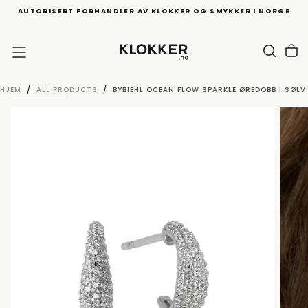
AUTORISERT FORHANDLER AV KLOKKER OG SMYKKER I NORGE
HOPP
TIL
INNHOLD
HJEM
/
ALL PRODUCTS
/
BYBIEHL OCEAN FLOW SPARKLE ØREDOBB I SØLV