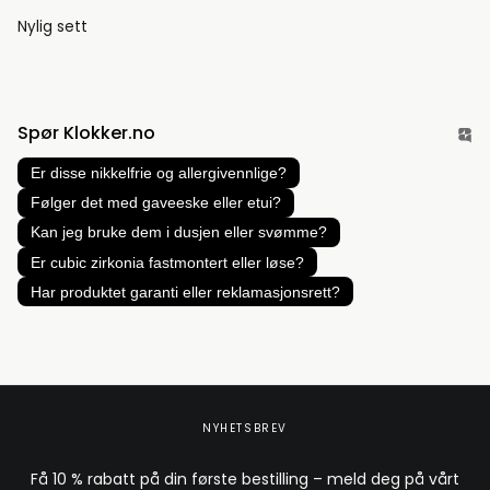
Nylig sett
Spør Klokker.no
Er disse nikkelfrie og allergivennlige?
Følger det med gaveeske eller etui?
Kan jeg bruke dem i dusjen eller svømme?
Er cubic zirkonia fastmontert eller løse?
Har produktet garanti eller reklamasjonsrett?
NYHETSBREV
Få 10 % rabatt på din første bestilling – meld deg på vårt