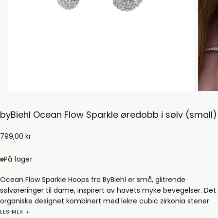
byBiehl Ocean Flow Sparkle øredobb i sølv (small)
799,00
Ordinær
799,00 kr
kr
pris
På lager
Ocean Flow Sparkle Hoops fra ByBiehl er små, glitrende
sølvøreringer til dame, inspirert av havets myke bevegelser. Det
organiske designet kombinert med lekre cubic zirkonia stener
gir øredobbene et luksuriøst og stilrent uttrykk, og passer
LES MER