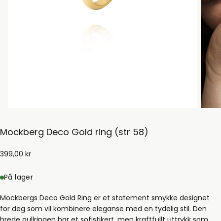
Mockberg Deco Gold ring (str 58)
399,00
Ordinær
399,00 kr
kr
pris
På lager
Mockbergs Deco Gold Ring er et statement smykke designet
for deg som vil kombinere eleganse med en tydelig stil. Den
brede gullringen har et sofistikert, men kraftfullt uttrykk som