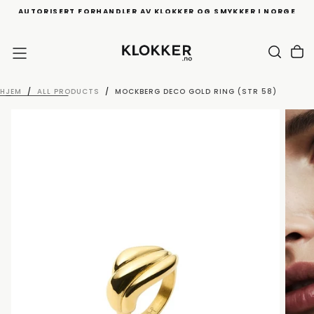
AUTORISERT FORHANDLER AV KLOKKER OG SMYKKER I NORGE
HOPP
TIL
INNHOLD
HJEM
/
ALL PRODUCTS
/
MOCKBERG DECO GOLD RING (STR 58)