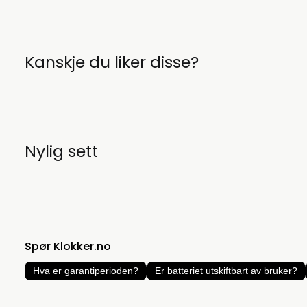
Kanskje du liker disse?
Nylig sett
Spør Klokker.no
Hva er garantiperioden?
Er batteriet utskiftbart av bruker?