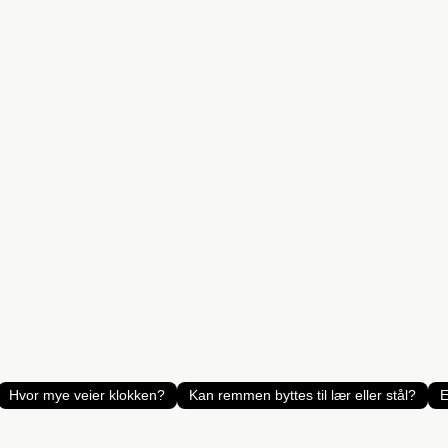
Hvor mye veier klokken?
Kan remmen byttes til lær eller stål?
E