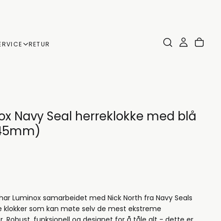
ERVICE
RETUR
x Navy Seal herreklokke med blå
(45mm)
 har Luminox samarbeidet med Nick North fra Navy Seals
kle klokker som kan møte selv de mest ekstreme
r. Robust, funksjonell og designet for å tåle alt - dette er