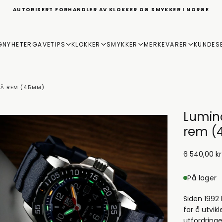
AUTORISERT FORHANDLER AV KLOKKER OG SMYKKER I NORGE
G
NYHETER
GAVETIPS
KLOKKER
SMYKKER
MERKEVARER
KUNDES
LÅ REM (45MM)
Lumino
rem 
6
Ordinær
6 540,00 kr
540,00
pris
kr
På lager
Siden 1992
for å utvi
utfordringe