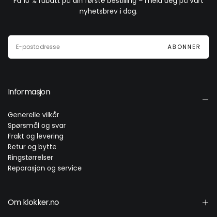
Få 10 % rabatt på din første bestilling – meld deg på vårt
nyhetsbrev i dag.
E-
POST
ABONNER
Informasjon
Generelle vilkår
Spørsmål og svar
Frakt og levering
Retur og bytte
Ringstørrelser
Reparasjon og service
Om klokker.no