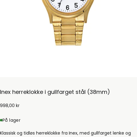
Inex herreklokke i gullfarget stål (38mm)
998,00
Ordinær
998,00 kr
kr
pris
På lager
Klassisk og tidløs herreklokke fra Inex, med gullfarget lenke og