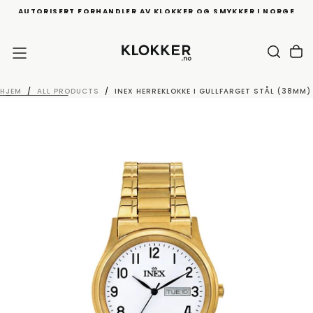
AUTORISERT FORHANDLER AV KLOKKER OG SMYKKER I NORGE
HOPP
TIL
INNHOLD
HJEM
/
ALL PRODUCTS
/
INEX HERREKLOKKE I GULLFARGET STÅL (38MM)