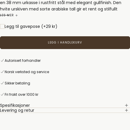
en 38 mm urkasse i rustfritt stål med elegant gullfinish. Den
hvite urskiven med sorte arabiske tall gir et rent og stilfullt
uttrykk, mens dag- og datovisningen ved klokken tre gjør
LES MER
klokken både praktisk og elegant. Urskiven beskyttes av et
Legg til gavepose
(+29 kr)
mineralglass, og klokken har en vanntetthet på 3 ATM.
Dette er en klokke som passer like godt til hverdag som til fest,
LEGG I HANDLEKURV
og som kombinerer klassisk design med pålitelig kvalitet. Et
perfekt valg for den moderne mannen som foretrekker et
tidløst uttrykk.
Autorisert forhandler
Norsk verksted og service
Sikker betaling
Fri frakt over 1000 kr
Spesifikasjoner
Levering og retur