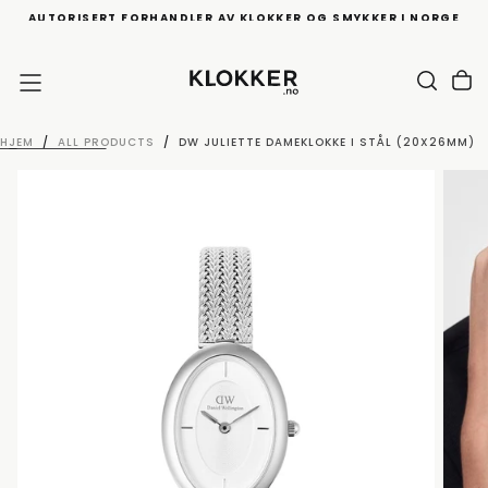
AUTORISERT FORHANDLER AV KLOKKER OG SMYKKER I NORGE
HOPP
TIL
INNHOLD
HJEM
/
ALL PRODUCTS
/
DW JULIETTE DAMEKLOKKE I STÅL (20X26MM)