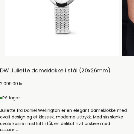
DW Juliette dameklokke i stål (20x26mm)
2
Ordinær
2 099,00 kr
099,00
pris
kr
På lager
Juliette fra Daniel Wellington er en elegant dameklokke med
ovalt design og et klassisk, moderne uttrykk. Med sin slanke
ovale kasse i rustfritt stål, en delikat hvit urskive med
sølvfargede detaljer, og en flettet meshlenke som gir et unikt
LES MER